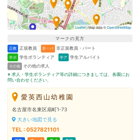
Leaflet
| Map data ©
OpenStreetMap
マークの見方
正規教員
非正規教員・パート
正教
非・パ
学生ボランティア
学生アルバイト
学ボ
学ア
その他の求人
その他
※ 求人・学生ボランティア等の詳細につきましては、各園にお
問い合わせください。
愛英西山幼稚園
名古屋市名東区扇町1-73
大きい地図で見る
TEL : 0527821101